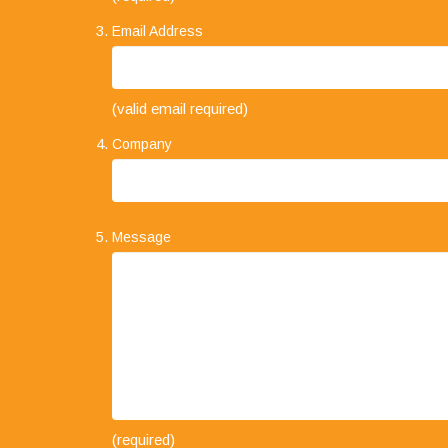
Email Address
(valid email required)
Company
Message
"Your business approach to clien
always found that when explainin
offer, it is always concise and st
trust that clients place in your 
volumes."
(required)