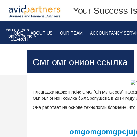
Your Success I
You are here:
HOME
ABOUT US
OUR TEAM
ACCOUNTANCY SERVI
Home
»
home
»
SEARCH
Омг омг онион ссылка
Площадка маркетплейс OMG (Oh My Goods) находит
Омг омг онион ссылка была запущена в 2014 году 
Она работает на основе технологии блокчейн, чт
omgomgomgpcjujq