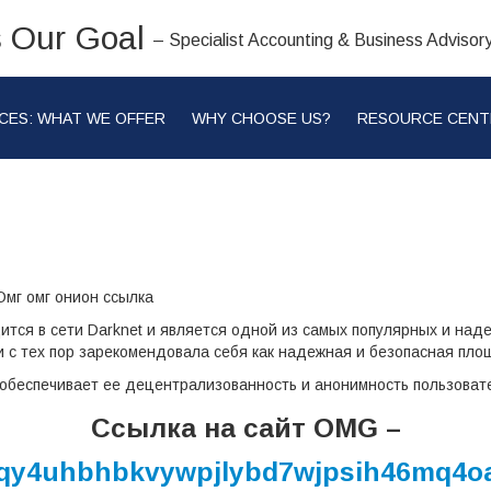
s Our Goal
– Specialist Accounting & Business Advisor
CES: WHAT WE OFFER
WHY CHOOSE US?
RESOURCE CENT
ся в сети Darknet и является одной из самых популярных и над
и с тех пор зарекомендовала себя как надежная и безопасная пло
о обеспечивает ее децентрализованность и анонимность пользоват
Ссылка на сайт OMG –
y4uhbhbkvywpjlybd7wjpsih46mq4oa