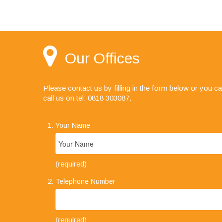
Our Offices
Please contact us by filling in the form below or you c
"I would like to say I'm very happ
call us on
tel: 0818 303087
.
the audit team, your staff are alw
pleasure to deal with."
Your Name
(required)
Telephone Number
(required)