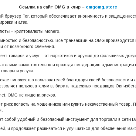
Ссылка на сайт OMG в клир –
omgomg.store
й браузер Tor, который обеспечивает анонимность и защищеннос
ировки и атак.
люты – криптовалюты Monero.
мностью и безопасностью. Все транзакции на OMG производятся и
и от возможного слежения.
т товаров и услуг – от наркотиков и оружия до фальшивых доку
вателями самостоятельно и проходят модерацию администрации 
товары и услуги.
екает множество пользователей благодаря своей безопасности и 
позволяет пользователям выбирать надежных продавцов Окг избег
net, OMG не лишена рисков.
т риск попасть на мошенников или купить некачественный товар. 
и.
 собой удобный и безопасный инструмент для торговли в сети Da
ей, и продолжает развиваться и улучшаться для обеспечения ма