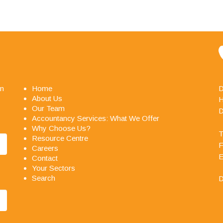
an
Home
D
y with your service, especially
About Us
H
ays friendly, helpful and a
Our Team
D
Accountancy Services: What We Offer
Why Choose Us?
T
Resource Centre
F
Careers
E
Contact
Your Sectors
Search
D