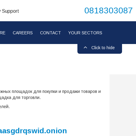
0818303087
y Support
RE
CAREERS
CONTACT
YOUR SECTORS
Click to hide
ежных площадок для покупки и продажи товаров и
щадка для торговли.
елей.
asgdrqswid.onion